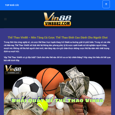
☰
TOP NHÀ CÁI
Bỏ
qua
nội
dung
Thể Thao Vin88 – Nền Tảng Cá Cược Thể Thao Đỉnh Cao Dành Cho Người Chơi
Trong thời đại công nghệ số, cá cược thể thao trực tuyến đang trở thành xu hướng giải trí phổ biến. Trong số các nhà
cái hiện nay, Thể Thao Vin88 nổi bật nhờ hệ thống kèo phong phú, tỷ lệ cược cạnh tranh và trải nghiệm người dùng
mượt mà. Không chỉ thu hút người chơi mới, nền tảng này còn giữ chân được những cược thủ lâu năm nhờ chất lượng
dịch vụ vượt trội.
Vậy Thể Thao Vin88 có gì đặc biệt? Cách chơi như thế nào để tối ưu cơ hội chiến thắng? Hãy cùng tìm hiểu chi tiết qua
bài viết dưới đây.