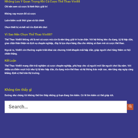
Những Lưu Ý Quan Trọng Khi Cá Cược Thể Thao Vin88
Chỉ nên xem cá cược là hình thức giải trí
Không vay mượn để cá cược
Luôn kiểm soát thời gian và tài chính
Chọn thiết bị và kết nối ổn định khi chơi
Vì Sao Nên Chọn Thể Thao Vin88?
Thể Thao Vin88 không chỉ là nơi cá cược mà còn là nền tảng giải trí toàn diện. Với hệ thống kèo đa dạng, tỷ lệ hấp dẫn,
giao diện thân thiện và dịch vụ chuyên nghiệp, đây là lựa chọn hàng đầu cho những ai đam mê cá cược thể thao.
Ngoài ra, Vin88 còn thường xuyên triển khai các chương trình khuyến mãi hấp dẫn, giúp người chơi tăng thêm cơ hội
chiến thắng.
Kết Luận
Thể Thao Vin88 mang đến trải nghiệm cá cược chuyên nghiệp, phù hợp cho cả người mới lẫn người chơi lâu năm. Với
nhiều ưu điểm vượt trội như tỷ lệ kèo hấp dẫn, đa dạng môn thể thao và hệ thống bảo mật cao, nền tảng này ngày càng
khẳng định vị thế trên thị trường.
Không tìm thấy gì
Dường như chúng tôi không thể tìm thấy những gì bạn đang tìm kiếm. Có lẽ tìm kiếm có thể giúp ích.