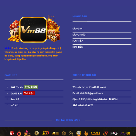
HƯỚNG DẪN
ĐĂNG KÝ
ĐĂNG NHẬP
NẠP TIỀN
RÚT TIỀN
Vin88
là một nền tảng cá cược trực tuyến đáng chú ý
với nhiều ưu điểm nổi bật như hệ sinh thái vin88 game
đa dạng, công nghệ hiện đại và nhiều chương trình
khuyến mãi hấp dẫn.
GAME HOT
THÔNG TIN NHÀ CÁI
Wedsite: https://vin8882.com/
THỂ THAO
Email:
Vin8882@gmail.com
GAME BÀI
BẮN CÁ
Địa chỉ: 356/3 Phường Nhiêu Lộc TP.HCM
NỔ HŨ
SĐT: 0906879675
ĐỐI TÁC CHIẾN LƯỢC