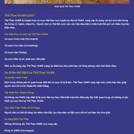
Khái Quát Thể Thao Vin88
Thể Thao Vin88 Là Gì?
Thể Thao Vin88 là chuyên mục cá cược thể thao trực tuyến tại nhà cái Vin88, cung cấp đa dạng các bộ môn như bóng
đá, bóng rổ, tennis, eSports… Người chơi có thể đặt cược vào các trận đấu diễn ra trên toàn thế giới với nhiều loại kèo
khác nhau.
Các hình thức cá cược tại Thể Thao Vin88
Cá cược trước trận (Pre-match)
Cá cược trực tiếp (Live betting)
Cá cược xiên (Parlay)
Cá cược theo tỷ số, phạt góc, thẻ phạt
Nhờ sự đa dạng này, Thể Thao Vin88 mang lại nhiều lựa chọn phù hợp với từng phong cách chơi khác nhau.
Ưu Điểm Nổi Bật Của Thể Thao Vin88
Tỷ Lệ Kèo Cạnh Tranh
Một trong những yếu tố quan trọng nhất khi cá cược là tỷ lệ kèo. Thể Thao Vin88 cung cấp mức odds hấp dẫn, giúp
người chơi tối ưu lợi nhuận khi chiến thắng.
Cập Nhật Kèo Nhanh Chóng
Hệ thống của Vin88 cập nhật tỷ lệ cược liên tục theo diễn biến trận đấu. Điều này đặc biệt quan trọng với những ai yêu
thích cá cược live tại Thể Thao Vin88.
Giao Diện Thân Thiện, Dễ Sử Dụng
Người chơi có thể dễ dàng tìm kiếm trận đấu, lựa chọn kèo và đặt cược chỉ với vài thao tác đơn giản.
Đa Dạng Môn Thể Thao
Không chỉ bóng đá, Thể Thao Vin88 còn cung cấp:
Bóng rổ (NBA, EuroLeague)