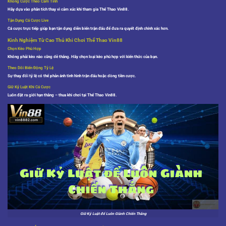
Không Cược Theo Cảm Tính
Hãy dựa vào phân tích thay vì cảm xúc khi tham gia Thể Thao Vin88.
Tận Dụng Cá Cược Live
Cá cược trực tiếp giúp bạn tận dụng diễn biến trận đấu để đưa ra quyết định chính xác hơn.
Kinh Nghiệm Từ Cao Thủ Khi Chơi Thể Thao Vin88
Chọn Kèo Phù Hợp
Không phải kèo nào cũng dễ thắng. Hãy chọn loại kèo phù hợp với kiến thức của bạn.
Theo Dõi Biến Động Tỷ Lệ
Sự thay đổi tỷ lệ có thể phản ánh tình hình trận đấu hoặc dòng tiền cược.
Giữ Kỷ Luật Khi Cá Cược
Luôn đặt ra giới hạn thắng – thua khi chơi tại Thể Thao Vin88.
Giữ Kỷ Luật để Luôn Giành Chiến Thắng